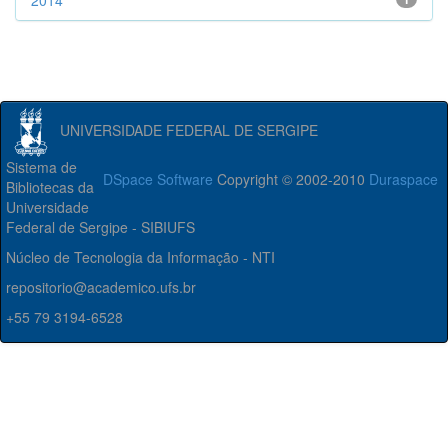
2014
UNIVERSIDADE FEDERAL DE SERGIPE
Sistema de
DSpace Software
Copyright © 2002-2010
Duraspace
Bibliotecas da
Universidade
Federal de Sergipe - SIBIUFS
Núcleo de Tecnologia da Informação - NTI
repositorio@academico.ufs.br
+55 79 3194-6528