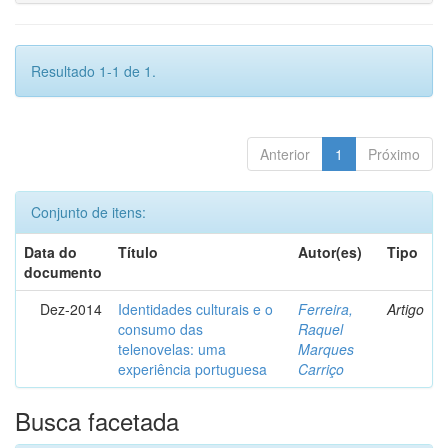
Resultado 1-1 de 1.
Anterior
1
Próximo
Conjunto de itens:
Data do
Título
Autor(es)
Tipo
documento
Dez-2014
Identidades culturais e o
Ferreira,
Artigo
consumo das
Raquel
telenovelas: uma
Marques
experiência portuguesa
Carriço
Busca facetada