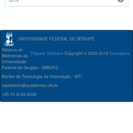
2014
UNIVERSIDADE FEDERAL DE SERGIPE
Sistema de
DSpace Software
Copyright © 2002-2010
Duraspace
Bibliotecas da
Universidade
Federal de Sergipe - SIBIUFS
Núcleo de Tecnologia da Informação - NTI
repositorio@academico.ufs.br
+55 79 3194-6528