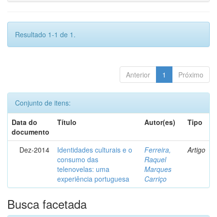
Resultado 1-1 de 1.
Anterior
1
Próximo
Conjunto de itens:
Data do
Título
Autor(es)
Tipo
documento
Dez-2014
Identidades culturais e o
Ferreira,
Artigo
consumo das
Raquel
telenovelas: uma
Marques
experiência portuguesa
Carriço
Busca facetada