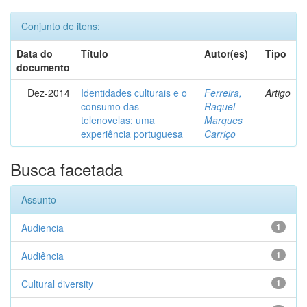
Conjunto de itens:
Data do
Título
Autor(es)
Tipo
documento
Dez-2014
Identidades culturais e o
Ferreira,
Artigo
consumo das
Raquel
telenovelas: uma
Marques
experiência portuguesa
Carriço
Busca facetada
Assunto
Audiencia
1
Audiência
1
Cultural diversity
1