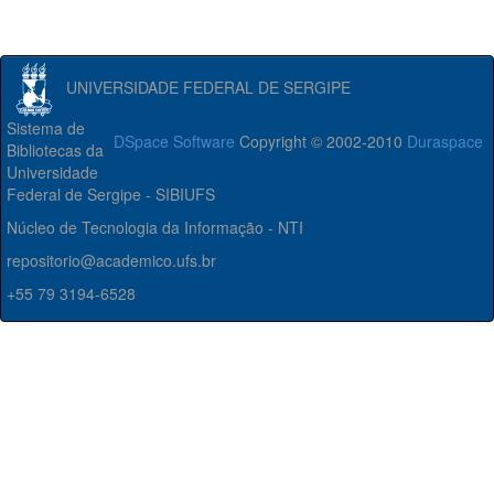
UNIVERSIDADE FEDERAL DE SERGIPE
Sistema de
DSpace Software
Copyright © 2002-2010
Duraspace
Bibliotecas da
Universidade
Federal de Sergipe - SIBIUFS
Núcleo de Tecnologia da Informação - NTI
repositorio@academico.ufs.br
+55 79 3194-6528