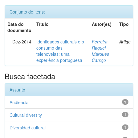
Conjunto de itens:
Data do
Título
Autor(es)
Tipo
documento
Dez-2014
Identidades culturais e o
Ferreira,
Artigo
consumo das
Raquel
telenovelas: uma
Marques
experiência portuguesa
Carriço
Busca facetada
Assunto
Audiência
1
Cultural diversity
1
Diversidad cultural
1