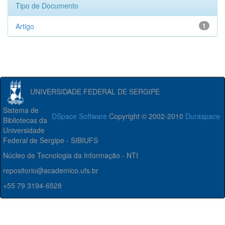
Tipo de Documento
Artigo
1
UNIVERSIDADE FEDERAL DE SERGIPE
Sistema de
DSpace Software
Copyright © 2002-2010
Duraspace
Bibliotecas da
Universidade
Federal de Sergipe - SIBIUFS
Núcleo de Tecnologia da Informação - NTI
repositorio@academico.ufs.br
+55 79 3194-6528