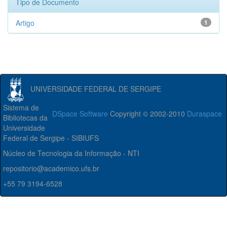
Tipo de Documento
Artigo
1
UNIVERSIDADE FEDERAL DE SERGIPE
Sistema de
DSpace Software
Copyright © 2002-2010
Duraspace
Bibliotecas da
Universidade
Federal de Sergipe - SIBIUFS
Núcleo de Tecnologia da Informação - NTI
repositorio@academico.ufs.br
+55 79 3194-6528