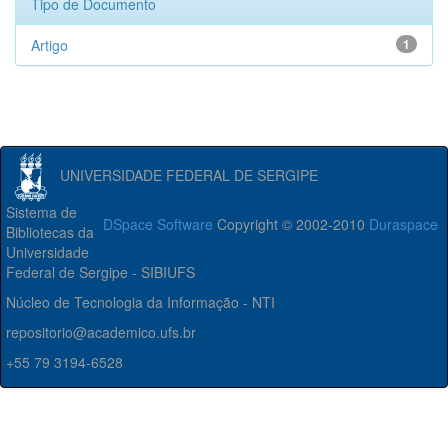
Tipo de Documento
Artigo
1
UNIVERSIDADE FEDERAL DE SERGIPE
Sistema de
DSpace Software
Copyright © 2002-2010
Duraspace
Bibliotecas da
Universidade
Federal de Sergipe - SIBIUFS
Núcleo de Tecnologia da Informação - NTI
repositorio@academico.ufs.br
+55 79 3194-6528