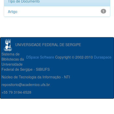
Tipo de Documento
Artigo
1
UNIVERSIDADE FEDERAL DE SERGIPE
Sistema de
DSpace Software
Copyright © 2002-2010
Duraspace
Bibliotecas da
Universidade
Federal de Sergipe - SIBIUFS
Núcleo de Tecnologia da Informação - NTI
repositorio@academico.ufs.br
+55 79 3194-6528