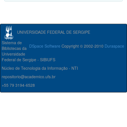
UNIVERSIDADE FEDERAL DE SERGIPE
Sistema de
DSpace Software
Copyright © 2002-2010
Duraspace
Bibliotecas da
Universidade
Federal de Sergipe - SIBIUFS
Núcleo de Tecnologia da Informação - NTI
repositorio@academico.ufs.br
+55 79 3194-6528