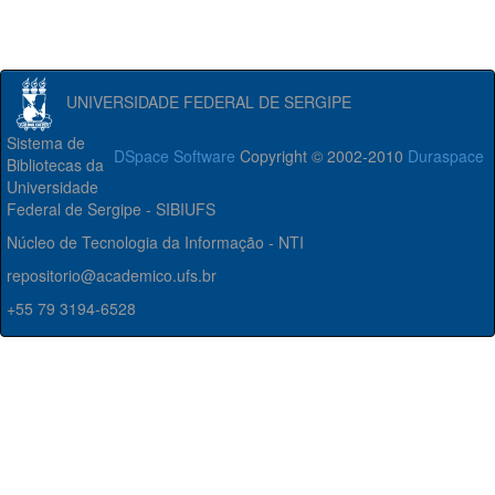
UNIVERSIDADE FEDERAL DE SERGIPE
Sistema de
DSpace Software
Copyright © 2002-2010
Duraspace
Bibliotecas da
Universidade
Federal de Sergipe - SIBIUFS
Núcleo de Tecnologia da Informação - NTI
repositorio@academico.ufs.br
+55 79 3194-6528