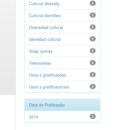
Cultural diversity
1
Cultural identities
1
Diversidad cultural
1
Identidad cultural
1
Soap operas
1
Telenovelas
1
Usos e gratificações
1
Usos y gratificaciones
1
Data de Publicação
2014
1