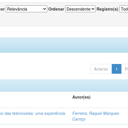
por
Ordenar
Registro(s)
Anterior
1
P
Autor(es)
mo das telenovelas: uma experiência
Ferreira, Raquel Marques
Carriço