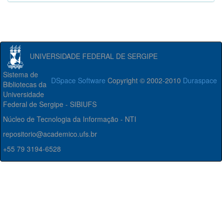
UNIVERSIDADE FEDERAL DE SERGIPE
Sistema de
DSpace Software
Copyright © 2002-2010
Duraspace
Bibliotecas da
Universidade
Federal de Sergipe - SIBIUFS
Núcleo de Tecnologia da Informação - NTI
repositorio@academico.ufs.br
+55 79 3194-6528