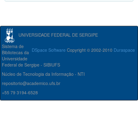
UNIVERSIDADE FEDERAL DE SERGIPE
Sistema de
DSpace Software
Copyright © 2002-2010
Duraspace
Bibliotecas da
Universidade
Federal de Sergipe - SIBIUFS
Núcleo de Tecnologia da Informação - NTI
repositorio@academico.ufs.br
+55 79 3194-6528