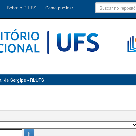
Sobre o RIUFS
Como publicar
al de Sergipe - RI/UFS