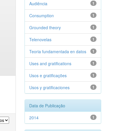
Audiência
1
Consumption
1
Grounded theory
1
Telenovelas
1
Teoria fundamentada en datos
1
Uses and gratifications
1
Usos e gratificações
1
Usos y gratificaciones
1
Data de Publicação
2014
1