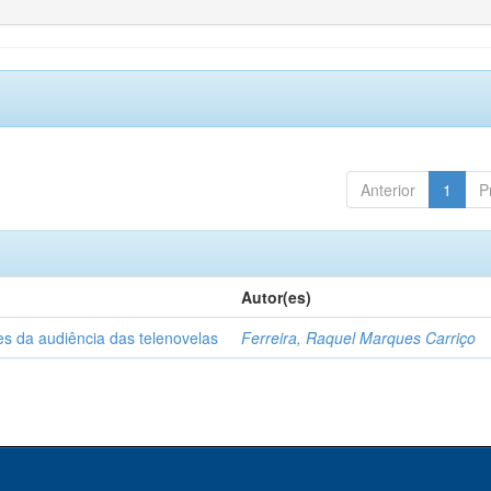
Anterior
1
P
Autor(es)
es da audiência das telenovelas
Ferreira, Raquel Marques Carriço