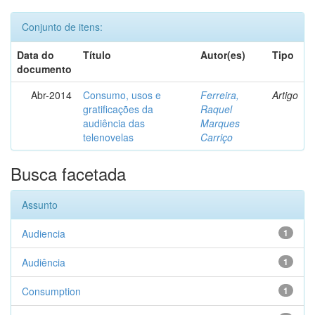
Conjunto de itens:
Data do
Título
Autor(es)
Tipo
documento
Abr-2014
Consumo, usos e
Ferreira,
Artigo
gratificações da
Raquel
audiência das
Marques
telenovelas
Carriço
Busca facetada
Assunto
Audiencia
1
Audiência
1
Consumption
1