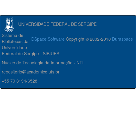
UNIVERSIDADE FEDERAL DE SERGIPE
Sistema de
DSpace Software
Copyright © 2002-2010
Duraspace
Bibliotecas da
Universidade
Federal de Sergipe - SIBIUFS
Núcleo de Tecnologia da Informação - NTI
repositorio@academico.ufs.br
+55 79 3194-6528