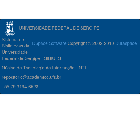
UNIVERSIDADE FEDERAL DE SERGIPE
Sistema de
DSpace Software
Copyright © 2002-2010
Duraspace
Bibliotecas da
Universidade
Federal de Sergipe - SIBIUFS
Núcleo de Tecnologia da Informação - NTI
repositorio@academico.ufs.br
+55 79 3194-6528