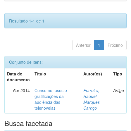
Resultado 1-1 de 1.
Anterior
1
Próximo
Conjunto de itens:
Data do
Título
Autor(es)
Tipo
documento
Abr-2014
Consumo, usos e
Ferreira,
Artigo
gratificações da
Raquel
audiência das
Marques
telenovelas
Carriço
Busca facetada