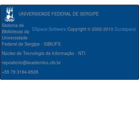
UNIVERSIDADE FEDERAL DE SERGIPE
Sistema de
DSpace Software
Copyright © 2002-2010
Duraspace
Bibliotecas da
Universidade
Federal de Sergipe - SIBIUFS
Núcleo de Tecnologia da Informação - NTI
repositorio@academico.ufs.br
+55 79 3194-6528