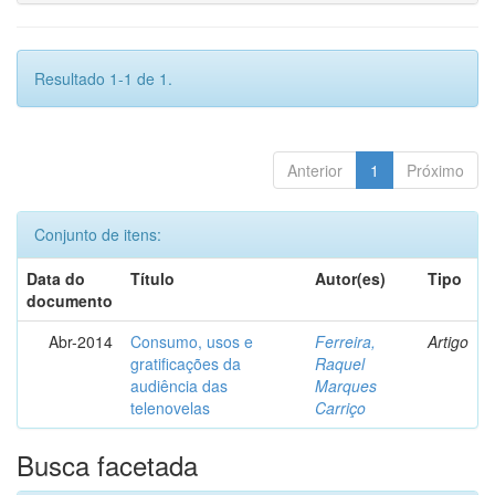
Resultado 1-1 de 1.
Anterior
1
Próximo
Conjunto de itens:
Data do
Título
Autor(es)
Tipo
documento
Abr-2014
Consumo, usos e
Ferreira,
Artigo
gratificações da
Raquel
audiência das
Marques
telenovelas
Carriço
Busca facetada