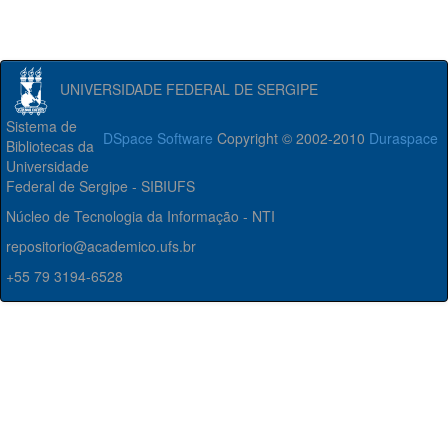
UNIVERSIDADE FEDERAL DE SERGIPE
Sistema de
DSpace Software
Copyright © 2002-2010
Duraspace
Bibliotecas da
Universidade
Federal de Sergipe - SIBIUFS
Núcleo de Tecnologia da Informação - NTI
repositorio@academico.ufs.br
+55 79 3194-6528