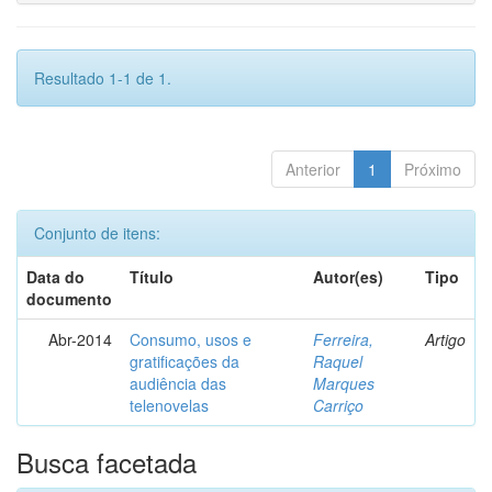
Resultado 1-1 de 1.
Anterior
1
Próximo
Conjunto de itens:
Data do
Título
Autor(es)
Tipo
documento
Abr-2014
Consumo, usos e
Ferreira,
Artigo
gratificações da
Raquel
audiência das
Marques
telenovelas
Carriço
Busca facetada