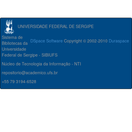
UNIVERSIDADE FEDERAL DE SERGIPE
Sistema de
DSpace Software
Copyright © 2002-2010
Duraspace
Bibliotecas da
Universidade
Federal de Sergipe - SIBIUFS
Núcleo de Tecnologia da Informação - NTI
repositorio@academico.ufs.br
+55 79 3194-6528