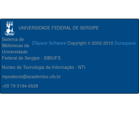
UNIVERSIDADE FEDERAL DE SERGIPE
Sistema de
DSpace Software
Copyright © 2002-2010
Duraspace
Bibliotecas da
Universidade
Federal de Sergipe - SIBIUFS
Núcleo de Tecnologia da Informação - NTI
repositorio@academico.ufs.br
+55 79 3194-6528