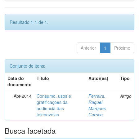
Resultado 1-1 de 1.
Anterior
1
Próximo
Conjunto de itens:
Data do
Título
Autor(es)
Tipo
documento
Abr-2014
Consumo, usos e
Ferreira,
Artigo
gratificações da
Raquel
audiência das
Marques
telenovelas
Carriço
Busca facetada