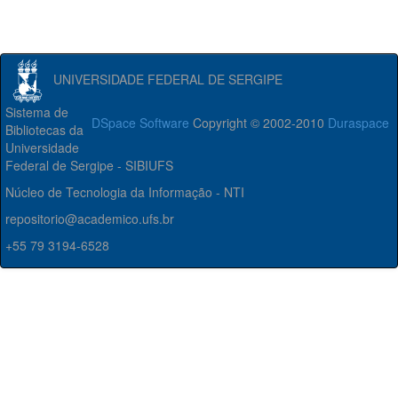
UNIVERSIDADE FEDERAL DE SERGIPE
Sistema de
DSpace Software
Copyright © 2002-2010
Duraspace
Bibliotecas da
Universidade
Federal de Sergipe - SIBIUFS
Núcleo de Tecnologia da Informação - NTI
repositorio@academico.ufs.br
+55 79 3194-6528