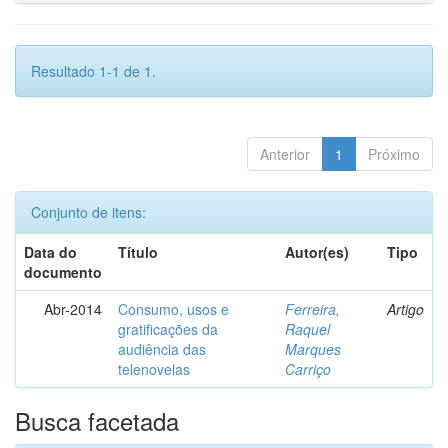
Resultado 1-1 de 1.
Anterior
1
Próximo
Conjunto de itens:
Data do
Título
Autor(es)
Tipo
documento
Abr-2014
Consumo, usos e
Ferreira,
Artigo
gratificações da
Raquel
audiência das
Marques
telenovelas
Carriço
Busca facetada