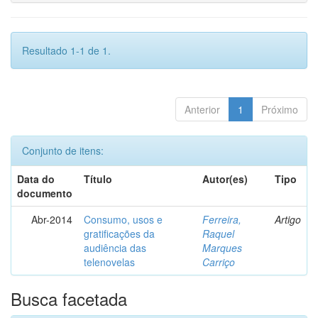
Resultado 1-1 de 1.
Anterior
1
Próximo
Conjunto de itens:
Data do
Título
Autor(es)
Tipo
documento
Abr-2014
Consumo, usos e
Ferreira,
Artigo
gratificações da
Raquel
audiência das
Marques
telenovelas
Carriço
Busca facetada