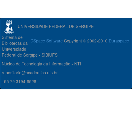
UNIVERSIDADE FEDERAL DE SERGIPE
Sistema de
DSpace Software
Copyright © 2002-2010
Duraspace
Bibliotecas da
Universidade
Federal de Sergipe - SIBIUFS
Núcleo de Tecnologia da Informação - NTI
repositorio@academico.ufs.br
+55 79 3194-6528