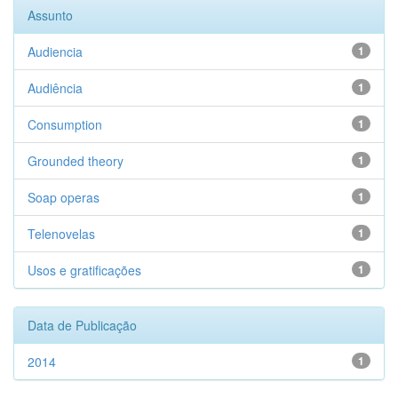
Assunto
Audiencia
1
Audiência
1
Consumption
1
Grounded theory
1
Soap operas
1
Telenovelas
1
Usos e gratificações
1
Data de Publicação
2014
1