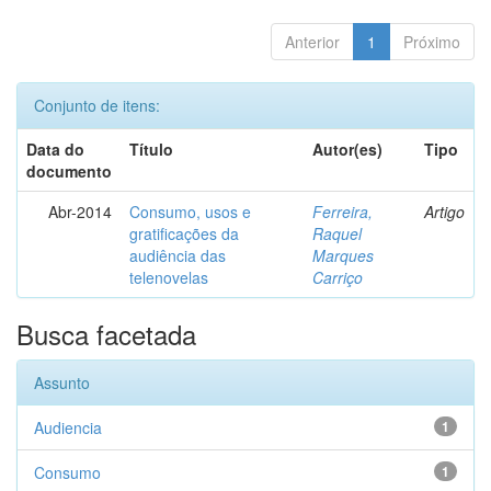
Anterior
1
Próximo
Conjunto de itens:
Data do
Título
Autor(es)
Tipo
documento
Abr-2014
Consumo, usos e
Ferreira,
Artigo
gratificações da
Raquel
audiência das
Marques
telenovelas
Carriço
Busca facetada
Assunto
Audiencia
1
Consumo
1