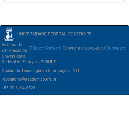
UNIVERSIDADE FEDERAL DE SERGIPE
Sistema de
DSpace Software
Copyright © 2002-2010
Duraspace
Bibliotecas da
Universidade
Federal de Sergipe - SIBIUFS
Núcleo de Tecnologia da Informação - NTI
repositorio@academico.ufs.br
+55 79 3194-6528