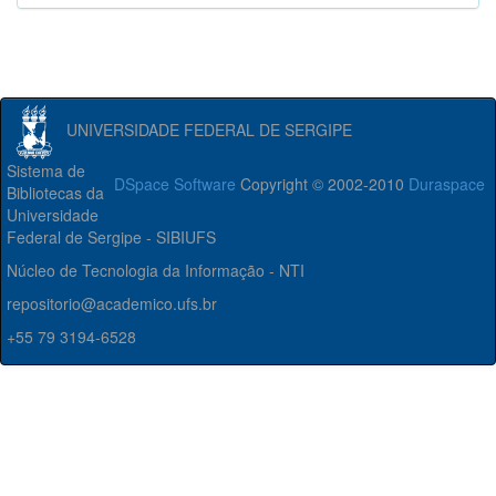
UNIVERSIDADE FEDERAL DE SERGIPE
Sistema de
DSpace Software
Copyright © 2002-2010
Duraspace
Bibliotecas da
Universidade
Federal de Sergipe - SIBIUFS
Núcleo de Tecnologia da Informação - NTI
repositorio@academico.ufs.br
+55 79 3194-6528