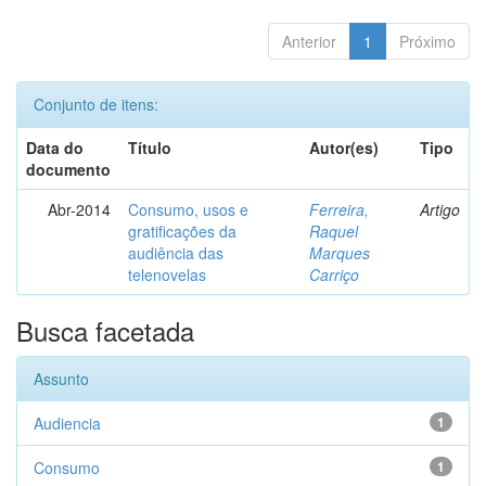
Anterior
1
Próximo
Conjunto de itens:
Data do
Título
Autor(es)
Tipo
documento
Abr-2014
Consumo, usos e
Ferreira,
Artigo
gratificações da
Raquel
audiência das
Marques
telenovelas
Carriço
Busca facetada
Assunto
Audiencia
1
Consumo
1