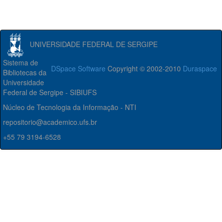
UNIVERSIDADE FEDERAL DE SERGIPE
Sistema de
DSpace Software
Copyright © 2002-2010
Duraspace
Bibliotecas da
Universidade
Federal de Sergipe - SIBIUFS
Núcleo de Tecnologia da Informação - NTI
repositorio@academico.ufs.br
+55 79 3194-6528