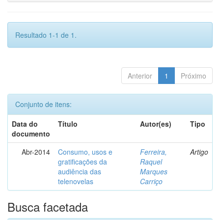
Resultado 1-1 de 1.
Anterior
1
Próximo
Conjunto de itens:
Data do
Título
Autor(es)
Tipo
documento
Abr-2014
Consumo, usos e
Ferreira,
Artigo
gratificações da
Raquel
audiência das
Marques
telenovelas
Carriço
Busca facetada