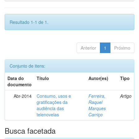
Resultado 1-1 de 1.
Anterior
1
Próximo
Conjunto de itens:
Data do
Título
Autor(es)
Tipo
documento
Abr-2014
Consumo, usos e
Ferreira,
Artigo
gratificações da
Raquel
audiência das
Marques
telenovelas
Carriço
Busca facetada