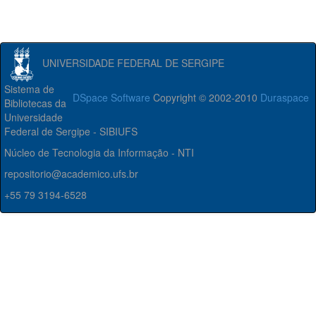
UNIVERSIDADE FEDERAL DE SERGIPE
Sistema de
DSpace Software
Copyright © 2002-2010
Duraspace
Bibliotecas da
Universidade
Federal de Sergipe - SIBIUFS
Núcleo de Tecnologia da Informação - NTI
repositorio@academico.ufs.br
+55 79 3194-6528