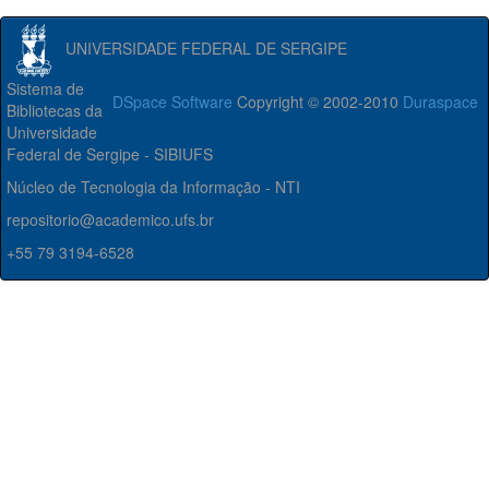
UNIVERSIDADE FEDERAL DE SERGIPE
Sistema de
DSpace Software
Copyright © 2002-2010
Duraspace
Bibliotecas da
Universidade
Federal de Sergipe - SIBIUFS
Núcleo de Tecnologia da Informação - NTI
repositorio@academico.ufs.br
+55 79 3194-6528