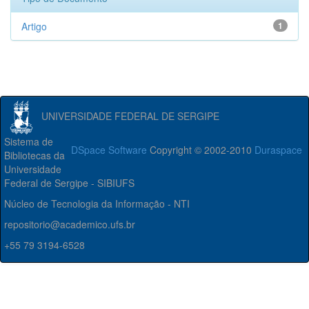
Artigo
1
UNIVERSIDADE FEDERAL DE SERGIPE
Sistema de
DSpace Software
Copyright © 2002-2010
Duraspace
Bibliotecas da
Universidade
Federal de Sergipe - SIBIUFS
Núcleo de Tecnologia da Informação - NTI
repositorio@academico.ufs.br
+55 79 3194-6528