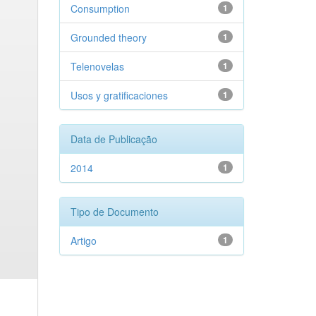
Consumption
1
Grounded theory
1
Telenovelas
1
Usos y gratificaciones
1
Data de Publicação
2014
1
Tipo de Documento
Artigo
1