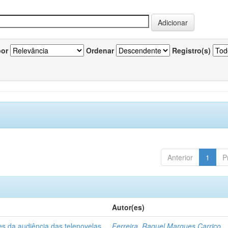
por
Ordenar
Registro(s)
Anterior
1
P
Autor(es)
es da audiência das telenovelas
Ferreira, Raquel Marques Carriço