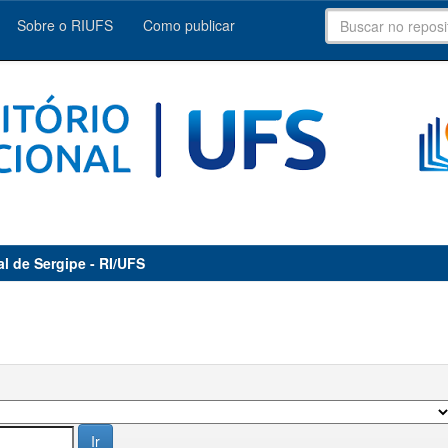
Sobre o RIUFS
Como publicar
al de Sergipe - RI/UFS