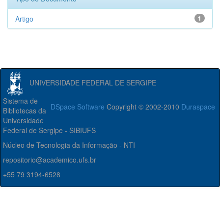
Artigo
1
UNIVERSIDADE FEDERAL DE SERGIPE
Sistema de
DSpace Software
Copyright © 2002-2010
Duraspace
Bibliotecas da
Universidade
Federal de Sergipe - SIBIUFS
Núcleo de Tecnologia da Informação - NTI
repositorio@academico.ufs.br
+55 79 3194-6528