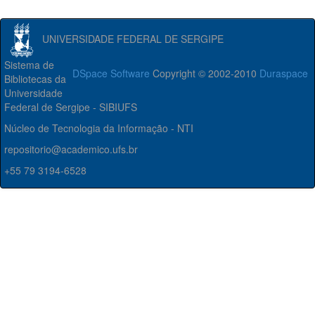
UNIVERSIDADE FEDERAL DE SERGIPE
Sistema de
DSpace Software
Copyright © 2002-2010
Duraspace
Bibliotecas da
Universidade
Federal de Sergipe - SIBIUFS
Núcleo de Tecnologia da Informação - NTI
repositorio@academico.ufs.br
+55 79 3194-6528