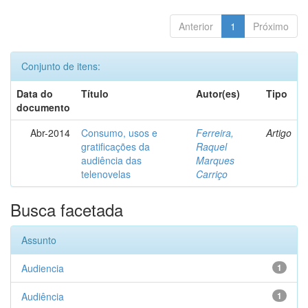
Anterior
1
Próximo
Conjunto de itens:
Data do
Título
Autor(es)
Tipo
documento
Abr-2014
Consumo, usos e
Ferreira,
Artigo
gratificações da
Raquel
audiência das
Marques
telenovelas
Carriço
Busca facetada
Assunto
Audiencia
1
Audiência
1