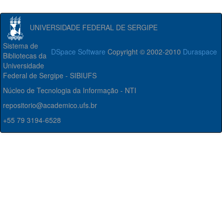
UNIVERSIDADE FEDERAL DE SERGIPE
Sistema de
DSpace Software
Copyright © 2002-2010
Duraspace
Bibliotecas da
Universidade
Federal de Sergipe - SIBIUFS
Núcleo de Tecnologia da Informação - NTI
repositorio@academico.ufs.br
+55 79 3194-6528