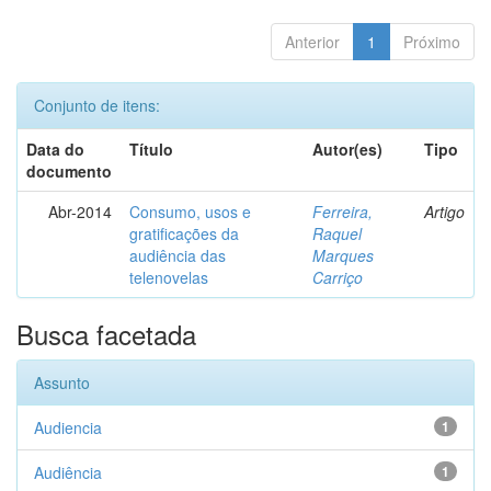
Anterior
1
Próximo
Conjunto de itens:
Data do
Título
Autor(es)
Tipo
documento
Abr-2014
Consumo, usos e
Ferreira,
Artigo
gratificações da
Raquel
audiência das
Marques
telenovelas
Carriço
Busca facetada
Assunto
Audiencia
1
Audiência
1