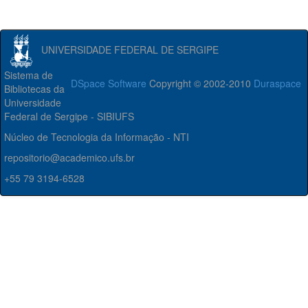
UNIVERSIDADE FEDERAL DE SERGIPE
Sistema de
DSpace Software
Copyright © 2002-2010
Duraspace
Bibliotecas da
Universidade
Federal de Sergipe - SIBIUFS
Núcleo de Tecnologia da Informação - NTI
repositorio@academico.ufs.br
+55 79 3194-6528