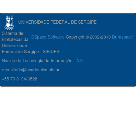
UNIVERSIDADE FEDERAL DE SERGIPE
Sistema de
DSpace Software
Copyright © 2002-2010
Duraspace
Bibliotecas da
Universidade
Federal de Sergipe - SIBIUFS
Núcleo de Tecnologia da Informação - NTI
repositorio@academico.ufs.br
+55 79 3194-6528