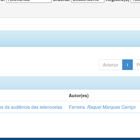
Anterior
1
P
Autor(es)
es da audiência das telenovelas
Ferreira, Raquel Marques Carriço