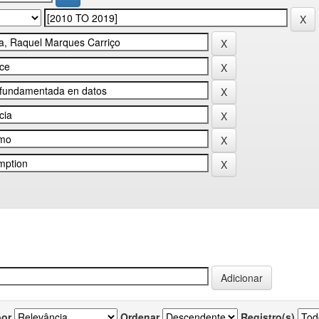
por
Ordenar
Registro(s)