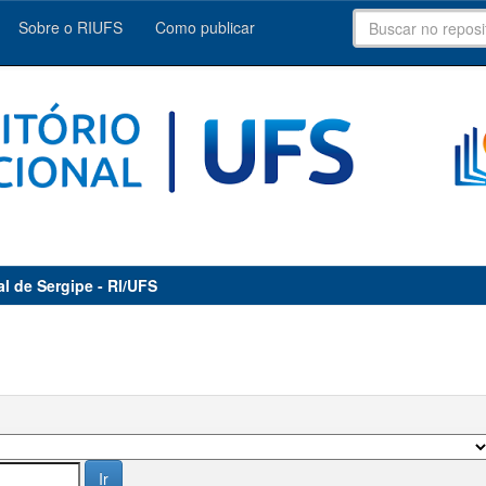
Sobre o RIUFS
Como publicar
al de Sergipe - RI/UFS