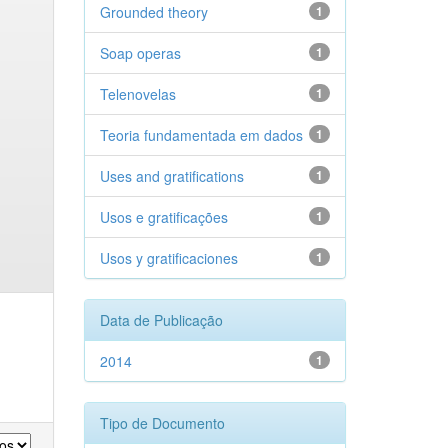
Grounded theory
1
Soap operas
1
Telenovelas
1
Teoria fundamentada em dados
1
Uses and gratifications
1
Usos e gratificações
1
Usos y gratificaciones
1
Data de Publicação
2014
1
Tipo de Documento