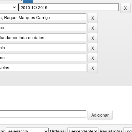
por
Ordenar
Registro(s)