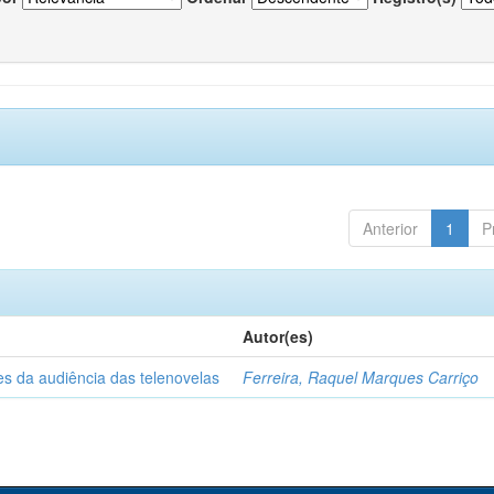
Anterior
1
P
Autor(es)
es da audiência das telenovelas
Ferreira, Raquel Marques Carriço