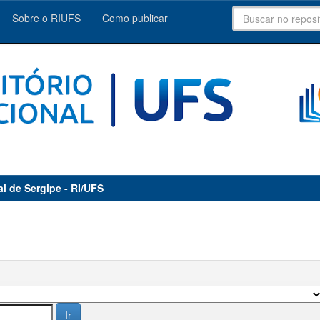
Sobre o RIUFS
Como publicar
al de Sergipe - RI/UFS