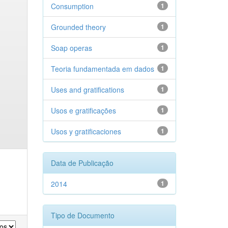
Consumption
1
Grounded theory
1
Soap operas
1
Teoria fundamentada em dados
1
Uses and gratifications
1
Usos e gratificações
1
Usos y gratificaciones
1
Data de Publicação
2014
1
Tipo de Documento