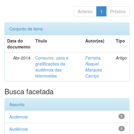
Anterior
1
Próximo
Conjunto de itens:
Data do
Título
Autor(es)
Tipo
documento
Abr-2014
Consumo, usos e
Ferreira,
Artigo
gratificações da
Raquel
audiência das
Marques
telenovelas
Carriço
Busca facetada
Assunto
Audiencia
1
Audiência
1