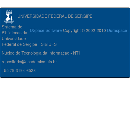
UNIVERSIDADE FEDERAL DE SERGIPE
Sistema de
DSpace Software
Copyright © 2002-2010
Duraspace
Bibliotecas da
Universidade
Federal de Sergipe - SIBIUFS
Núcleo de Tecnologia da Informação - NTI
repositorio@academico.ufs.br
+55 79 3194-6528