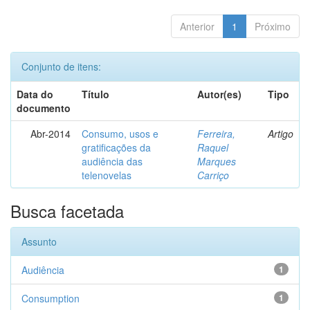
Anterior
1
Próximo
Conjunto de itens:
Data do
Título
Autor(es)
Tipo
documento
Abr-2014
Consumo, usos e
Ferreira,
Artigo
gratificações da
Raquel
audiência das
Marques
telenovelas
Carriço
Busca facetada
Assunto
Audiência
1
Consumption
1