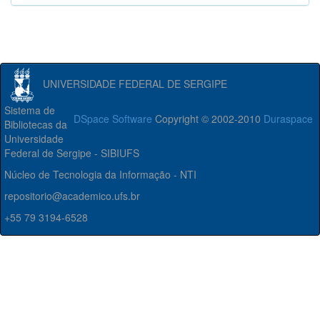
UNIVERSIDADE FEDERAL DE SERGIPE
Sistema de
DSpace Software
Copyright © 2002-2010
Duraspace
Bibliotecas da
Universidade
Federal de Sergipe - SIBIUFS
Núcleo de Tecnologia da Informação - NTI
repositorio@academico.ufs.br
+55 79 3194-6528