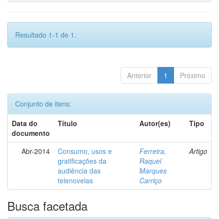
Resultado 1-1 de 1.
Anterior
1
Próximo
Conjunto de itens:
Data do
Título
Autor(es)
Tipo
documento
Abr-2014
Consumo, usos e
Ferreira,
Artigo
gratificações da
Raquel
audiência das
Marques
telenovelas
Carriço
Busca facetada