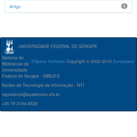
Artigo
1
UNIVERSIDADE FEDERAL DE SERGIPE
Sistema de
DSpace Software
Copyright © 2002-2010
Duraspace
Bibliotecas da
Universidade
Federal de Sergipe - SIBIUFS
Núcleo de Tecnologia da Informação - NTI
repositorio@academico.ufs.br
+55 79 3194-6528