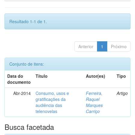
Resultado 1-1 de 1.
Anterior
1
Próximo
Conjunto de itens:
Data do
Título
Autor(es)
Tipo
documento
Abr-2014
Consumo, usos e
Ferreira,
Artigo
gratificações da
Raquel
audiência das
Marques
telenovelas
Carriço
Busca facetada