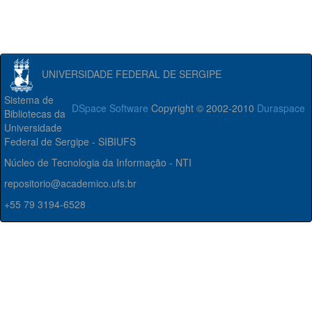
UNIVERSIDADE FEDERAL DE SERGIPE
Sistema de
DSpace Software
Copyright © 2002-2010
Duraspace
Bibliotecas da
Universidade
Federal de Sergipe - SIBIUFS
Núcleo de Tecnologia da Informação - NTI
repositorio@academico.ufs.br
+55 79 3194-6528