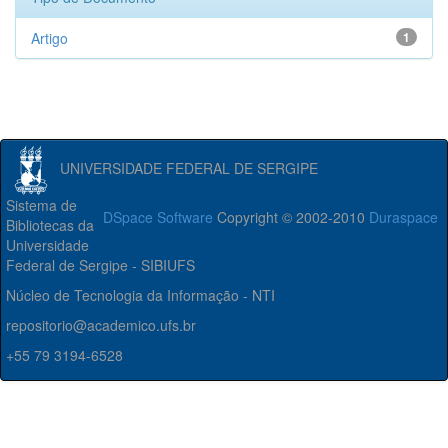
Artigo
1
UNIVERSIDADE FEDERAL DE SERGIPE
Sistema de
DSpace Software
Copyright © 2002-2010
Duraspace
Bibliotecas da
Universidade
Federal de Sergipe - SIBIUFS
Núcleo de Tecnologia da Informação - NTI
repositorio@academico.ufs.br
+55 79 3194-6528