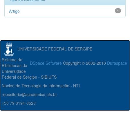
Artigo
1
UNIVERSIDADE FEDERAL DE SERGIPE
Sistema de
DSpace Software
Copyright © 2002-2010
Duraspace
Bibliotecas da
Universidade
Federal de Sergipe - SIBIUFS
Núcleo de Tecnologia da Informação - NTI
repositorio@academico.ufs.br
+55 79 3194-6528