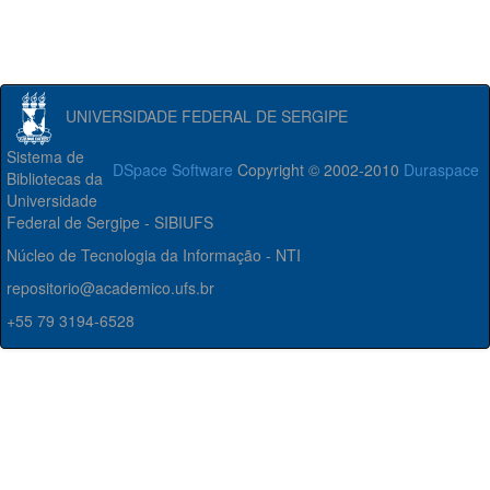
UNIVERSIDADE FEDERAL DE SERGIPE
Sistema de
DSpace Software
Copyright © 2002-2010
Duraspace
Bibliotecas da
Universidade
Federal de Sergipe - SIBIUFS
Núcleo de Tecnologia da Informação - NTI
repositorio@academico.ufs.br
+55 79 3194-6528