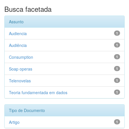
Busca facetada
Assunto
Audiencia
1
Audiência
1
Consumption
1
Soap operas
1
Telenovelas
1
Teoria fundamentada em dados
1
Tipo de Documento
Artigo
1