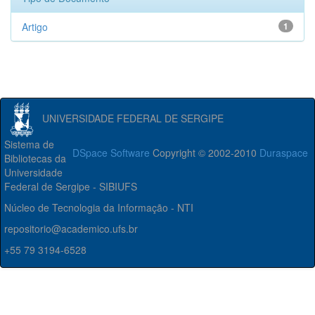
Artigo
1
UNIVERSIDADE FEDERAL DE SERGIPE
Sistema de
DSpace Software
Copyright © 2002-2010
Duraspace
Bibliotecas da
Universidade
Federal de Sergipe - SIBIUFS
Núcleo de Tecnologia da Informação - NTI
repositorio@academico.ufs.br
+55 79 3194-6528