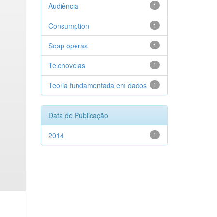
Audiência
1
Consumption
1
Soap operas
1
Telenovelas
1
Teoria fundamentada em dados
1
Data de Publicação
2014
1