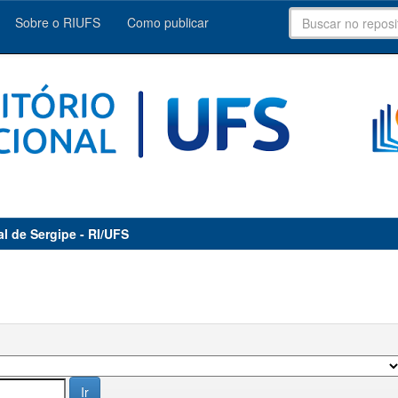
Sobre o RIUFS
Como publicar
al de Sergipe - RI/UFS