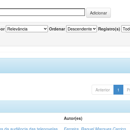
por
Ordenar
Registro(s)
Anterior
1
P
Autor(es)
es da audiência das telenovelas
Ferreira, Raquel Marques Carriço