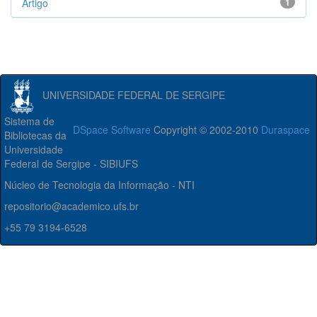
Artigo
1
UNIVERSIDADE FEDERAL DE SERGIPE
Sistema de
DSpace Software
Copyright © 2002-2010
Duraspace
Bibliotecas da
Universidade
Federal de Sergipe - SIBIUFS
Núcleo de Tecnologia da Informação - NTI
repositorio@academico.ufs.br
+55 79 3194-6528