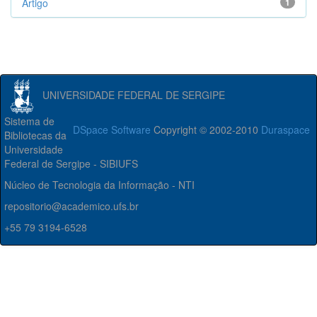
Artigo
1
UNIVERSIDADE FEDERAL DE SERGIPE
Sistema de
DSpace Software
Copyright © 2002-2010
Duraspace
Bibliotecas da
Universidade
Federal de Sergipe - SIBIUFS
Núcleo de Tecnologia da Informação - NTI
repositorio@academico.ufs.br
+55 79 3194-6528