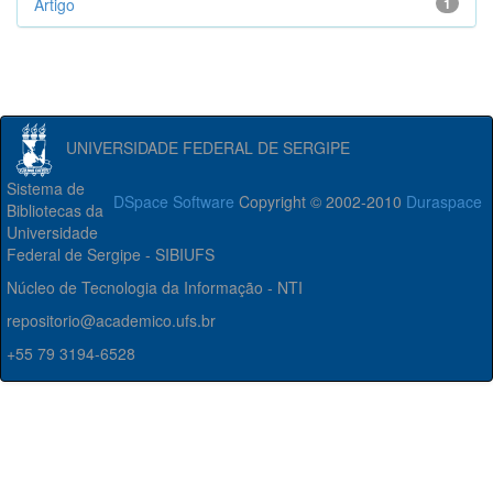
Artigo
1
UNIVERSIDADE FEDERAL DE SERGIPE
Sistema de
DSpace Software
Copyright © 2002-2010
Duraspace
Bibliotecas da
Universidade
Federal de Sergipe - SIBIUFS
Núcleo de Tecnologia da Informação - NTI
repositorio@academico.ufs.br
+55 79 3194-6528