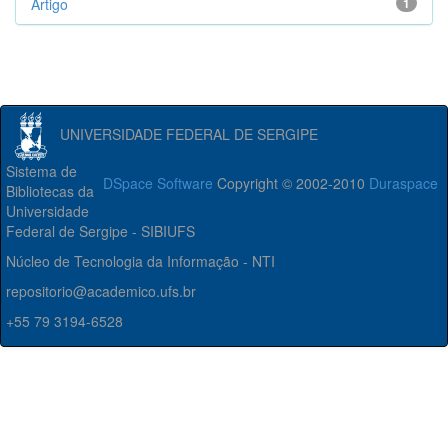
Artigo
1
UNIVERSIDADE FEDERAL DE SERGIPE
Sistema de
DSpace Software
Copyright © 2002-2010
Duraspace
Bibliotecas da
Universidade
Federal de Sergipe - SIBIUFS
Núcleo de Tecnologia da Informação - NTI
repositorio@academico.ufs.br
+55 79 3194-6528