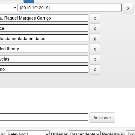
por
Ordenar
Registro(s)