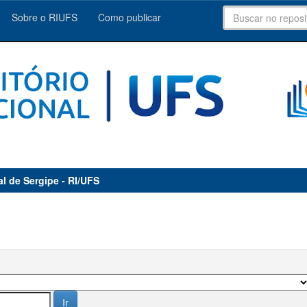
Sobre o RIUFS
Como publicar
al de Sergipe - RI/UFS