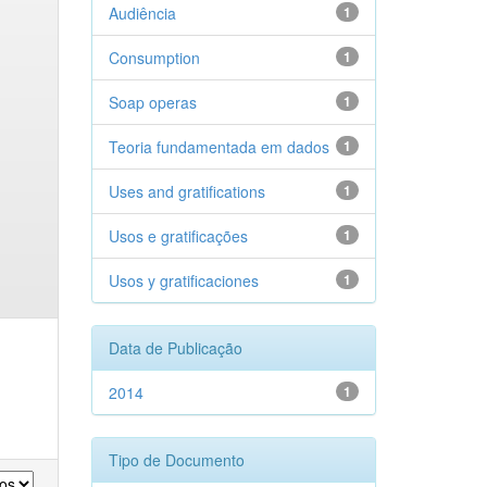
Audiência
1
Consumption
1
Soap operas
1
Teoria fundamentada em dados
1
Uses and gratifications
1
Usos e gratificações
1
Usos y gratificaciones
1
Data de Publicação
2014
1
Tipo de Documento