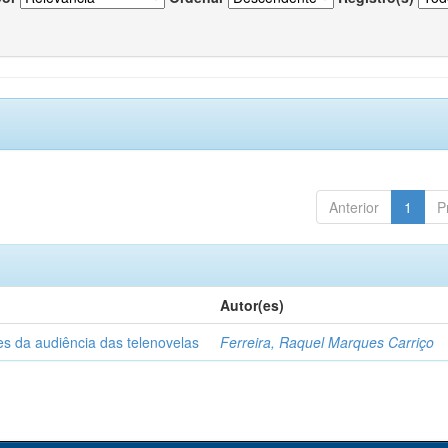
Anterior
1
P
Autor(es)
es da audiência das telenovelas
Ferreira, Raquel Marques Carriço